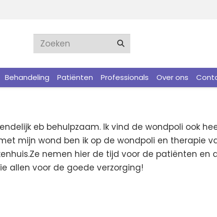
Behandeling
Patiënten
Professionals
Over ons
Cont
iendelijk eb behulpzaam. Ik vind de wondpoli ook heel
t mijn wond ben ik op de wondpoli en therapie van
enhuis.Ze nemen hier de tijd voor de patiënten en als
lie allen voor de goede verzorging!