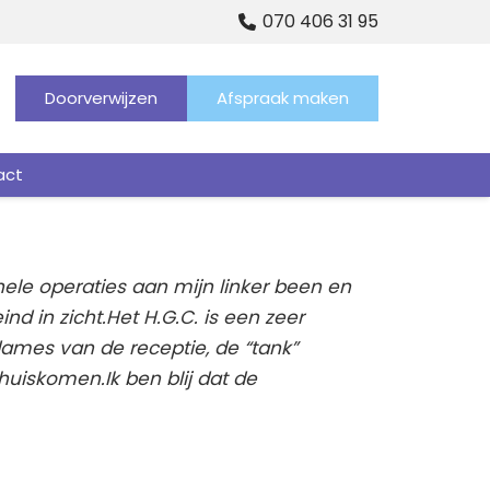
070 406 31 95
Doorverwijzen
Afspraak maken
act
nele operaties aan mijn linker been en
nd in zicht.
Het H.G.C. is een zeer
ames van de receptie, de “tank”
 thuiskomen.
Ik ben blij dat de