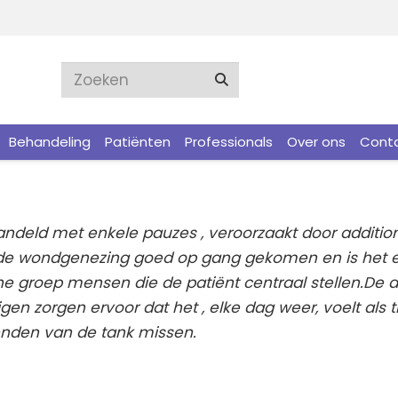
Behandeling
Patiënten
Professionals
Over ons
Cont
ehandeld met enkele pauzes , veroorzaakt door additio
s de wondgenezing goed op gang gekomen en is het ei
he groep mensen die de patiënt centraal stellen.
De d
en zorgen ervoor dat het , elke dag weer, voelt als
ienden van de tank missen.