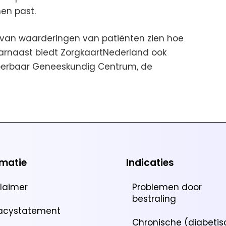
hen past.
van waarderingen van patiënten zien hoe
arnaast biedt ZorgkaartNederland ook
Hyperbaar Geneeskundig Centrum, de
rmatie
Indicaties
claimer
Problemen door
bestraling
vacystatement
Chronische (diabetis