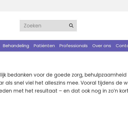
Behandeling
Patiënten
Professionals
Over ons
Cont
lijk bedanken voor de goede zorg, behulpzaamheid en
als snel viel het alleszins mee. Vooral tijdens de 
reden met het resultaat – en dat ook nog in zo’n korte