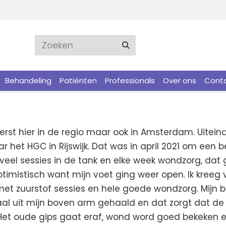
Behandeling
Patiënten
Professionals
Over ons
Cont
st hier in de regio maar ook in Amsterdam. Uiteinde
ar het HGC in Rijswijk. Dat was in april 2021 om ee
rst veel sessies in de tank en elke week wondzorg, da
ptimistisch want mijn voet ging weer open. Ik kreeg
t zuurstof sessies en hele goede wondzorg. Mijn be
al uit mijn boven arm gehaald en dat zorgt dat de 
. Het oude gips gaat eraf, wond word goed bekeken 