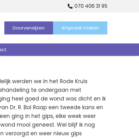
070 406 31 95
Doorverwijzen
Afspraak maken
act
lijk werden we in het Rode Kruis
n behandeling te ondergaan met
t ging heel goed de wond was dicht en ik
 van Dr. R. Bol Raap een tweede kans en
en ging in het gips, elke week weer
wond mooi geneest. Wel blijf ik nog
en verzorgd en weer nieuw gips