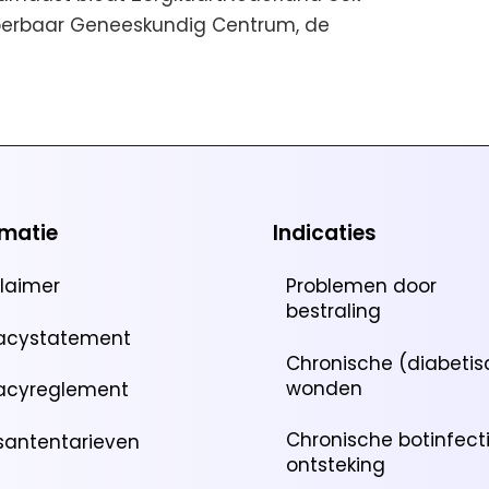
Hyperbaar Geneeskundig Centrum, de
rmatie
Indicaties
claimer
Problemen door
bestraling
vacystatement
Chronische (diabetis
wonden
vacyreglement
Chronische botinfect
santentarieven
ontsteking