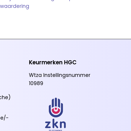
waardering
Keurmerken HGC
Wtza Instellingsnummer
10989
che)
ie/-