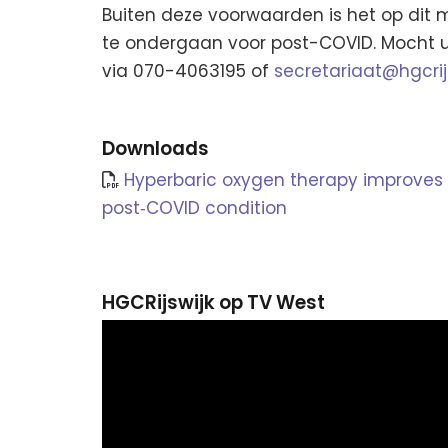
Buiten deze voorwaarden is het op dit
te ondergaan voor post-COVID. Mocht 
via 070-4063195 of
secretariaat@hgcrijs
Downloads
Hyperbaric oxygen therapy improves
post‑COVID condition
HGCRijswijk op TV West