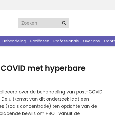
Behandeling
Patiënten
Professionals
Over ons
Cont
-COVID met hyperbare
publiceerd over de behandeling van post-COVID
 De uitkomst van dit onderzoek laat een
ies (zoals concentratie) ten opzichte van de
nvoldoende bewijs om HBOT vanuit de