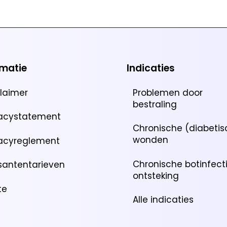
rmatie
Indicaties
claimer
Problemen door
bestraling
vacystatement
Chronische (diabetis
wonden
vacyreglement
Chronische botinfect
santentarieven
ontsteking
te
Alle indicaties