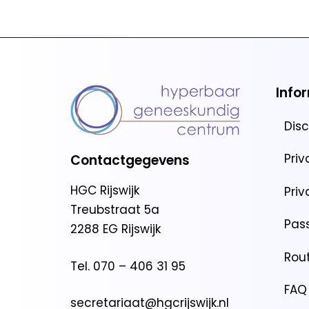
Info
Dis
Pri
Contactgegevens
HGC Rijswijk
Pri
Treubstraat 5a
Pas
2288 EG Rijswijk
Rou
Tel.
070 – 406 31 95
FAQ
secretariaat@hgcrijswijk.nl