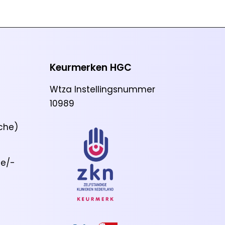
Keurmerken HGC
Wtza Instellingsnummer
10989
che)
ie/-