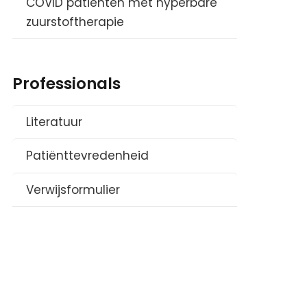
COVID patiënten met hyperbare
zuurstoftherapie
Professionals
Literatuur
Patiënttevredenheid
Verwijsformulier